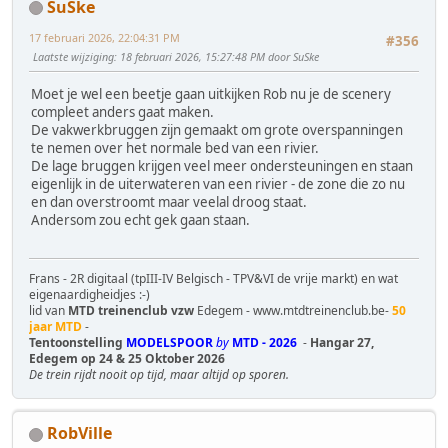
SuSke
17 februari 2026, 22:04:31 PM
#356
Laatste wijziging
: 18 februari 2026, 15:27:48 PM door SuSke
Moet je wel een beetje gaan uitkijken Rob nu je de scenery
compleet anders gaat maken.
De vakwerkbruggen zijn gemaakt om grote overspanningen
te nemen over het normale bed van een rivier.
De lage bruggen krijgen veel meer ondersteuningen en staan
eigenlijk in de uiterwateren van een rivier - de zone die zo nu
en dan overstroomt maar veelal droog staat.
Andersom zou echt gek gaan staan.
Frans - 2R digitaal (tpIII-IV Belgisch - TPV&VI de vrije markt) en wat
eigenaardigheidjes :-)
lid van
MTD treinenclub vzw
Edegem - www.mtdtreinenclub.be-
50
jaar MTD
-
Tentoonstelling
MODELSPOOR
by
MTD - 2026
-
Hangar 27,
Edegem op 24 & 25 Oktober 2026
De trein rijdt nooit op tijd, maar altijd op sporen.
RobVille