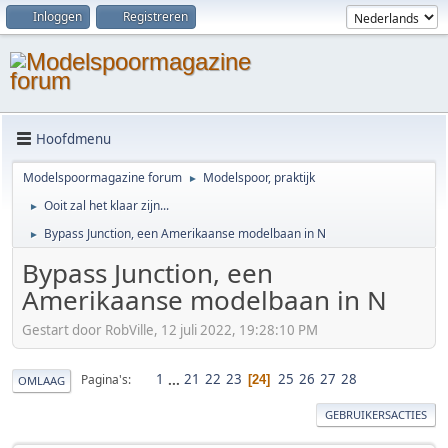
Inloggen
Registreren
Hoofdmenu
Modelspoormagazine forum
Modelspoor, praktijk
►
Ooit zal het klaar zijn...
►
Bypass Junction, een Amerikaanse modelbaan in N
►
Bypass Junction, een
Amerikaanse modelbaan in N
Gestart door RobVille, 12 juli 2022, 19:28:10 PM
1
...
21
22
23
25
26
27
28
Pagina's
24
OMLAAG
GEBRUIKERSACTIES