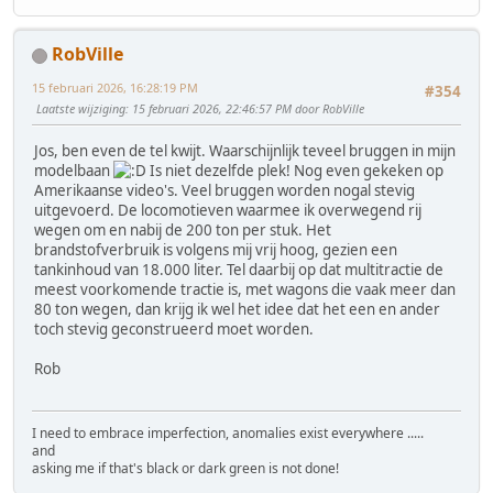
RobVille
15 februari 2026, 16:28:19 PM
#354
Laatste wijziging
: 15 februari 2026, 22:46:57 PM door RobVille
Jos, ben even de tel kwijt. Waarschijnlijk teveel bruggen in mijn
modelbaan
Is niet dezelfde plek! Nog even gekeken op
Amerikaanse video's. Veel bruggen worden nogal stevig
uitgevoerd. De locomotieven waarmee ik overwegend rij
wegen om en nabij de 200 ton per stuk. Het
brandstofverbruik is volgens mij vrij hoog, gezien een
tankinhoud van 18.000 liter. Tel daarbij op dat multitractie de
meest voorkomende tractie is, met wagons die vaak meer dan
80 ton wegen, dan krijg ik wel het idee dat het een en ander
toch stevig geconstrueerd moet worden.
Rob
I need to embrace imperfection, anomalies exist everywhere .....
and
asking me if that's black or dark green is not done!