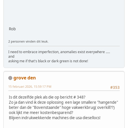
Rob
2 personen vinden dit leuk.
I need to embrace imperfection, anomalies exist everywhere .....
and
asking me if that's black or dark green is not done!
grove den
15 februari 2026, 15:59:17 PM
#353
Is dit dezelfde plek als die op bericht # 348?
Zo ja dan vind ik deze oplossing een lage smallere "hangende"
beter dan de "Bovenstaande" hoge vakwerkbrug( overkill??)
ook lijkt me meer kostenbesparend?
Blijven indrukwekkende machines die usa diesellocs!