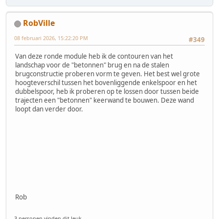
RobVille
08 februari 2026, 15:22:20 PM
#349
Van deze ronde module heb ik de contouren van het
landschap voor de "betonnen" brug en na de stalen
brugconstructie proberen vorm te geven. Het best wel grote
hoogteverschil tussen het bovenliggende enkelspoor en het
dubbelspoor, heb ik proberen op te lossen door tussen beide
trajecten een "betonnen" keerwand te bouwen. Deze wand
loopt dan verder door.
Rob
3 personen vinden dit leuk.