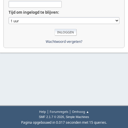
Tijd om ingelogd te blijven:
Wachtwoord vergeten?
|
|
Help
Forumregels
Omhoog ▲
,
SMF 2.1.7 © 2026
Simple Machines
Pagina opgebouwd in 0.017 seconden met 15 queries.