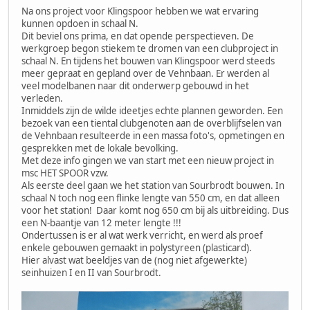
Na ons project voor Klingspoor hebben we wat ervaring
kunnen opdoen in schaal N.
Dit beviel ons prima, en dat opende perspectieven. De
werkgroep begon stiekem te dromen van een clubproject in
schaal N. En tijdens het bouwen van Klingspoor werd steeds
meer gepraat en gepland over de Vehnbaan. Er werden al
veel modelbanen naar dit onderwerp gebouwd in het
verleden.
Inmiddels zijn de wilde ideetjes echte plannen geworden. Een
bezoek van een tiental clubgenoten aan de overblijfselen van
de Vehnbaan resulteerde in een massa foto's, opmetingen en
gesprekken met de lokale bevolking.
Met deze info gingen we van start met een nieuw project in
msc HET SPOOR vzw.
Als eerste deel gaan we het station van Sourbrodt bouwen. In
schaal N toch nog een flinke lengte van 550 cm, en dat alleen
voor het station! Daar komt nog 650 cm bij als uitbreiding. Dus
een N-baantje van 12 meter lengte !!!
Ondertussen is er al wat werk verricht, en werd als proef
enkele gebouwen gemaakt in polystyreen (plasticard).
Hier alvast wat beeldjes van de (nog niet afgewerkte)
seinhuizen I en II van Sourbrodt.