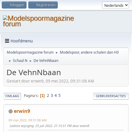
Inloggen
Registreren
Hoofdmenu
Modelspoormagazine forum
Modelspoor, andere schalen dan H0
►
Schaal N
De VehnNbaan
►
►
De VehnNbaan
Gestart door erwin9, 09 mei 2022, 09:31:08 AM
2
3
4
5
Pagina's
1
OMLAAG
GEBRUIKERSACTIES
erwin9
09 mei 2022, 09:31:08 AM
Laatste wijziging
: 25 juli 2022, 21:15:51 PM door erwin9