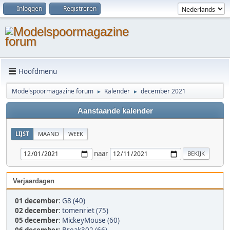
Inloggen
Registreren
Hoofdmenu
Modelspoormagazine forum
Kalender
december 2021
►
►
Aanstaande kalender
LIJST
MAAND
WEEK
naar
Verjaardagen
01 december
:
G8 (40)
02 december
:
tomenriet (75)
05 december
:
MickeyMouse (60)