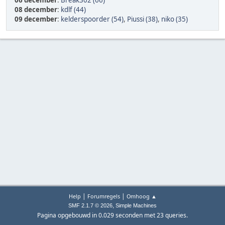
06 december
:
Break302 (66)
08 december
:
kdlf (44)
09 december
:
kelderspoorder (54)
,
Piussi (38)
,
niko (35)
|
|
Help
Forumregels
Omhoog ▲
,
SMF 2.1.7 © 2026
Simple Machines
Pagina opgebouwd in 0.029 seconden met 23 queries.