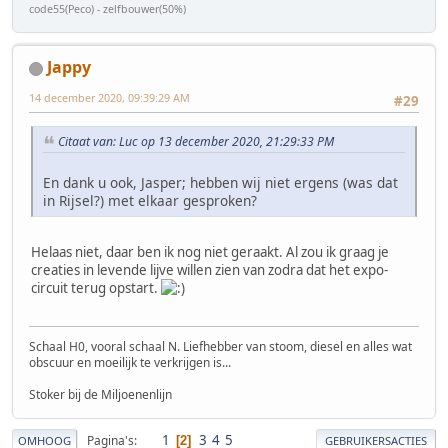
code55(Peco) - zelfbouwer(50%)
Jappy
14 december 2020, 09:39:29 AM
#29
Citaat van: Luc op 13 december 2020, 21:29:33 PM
En dank u ook, Jasper; hebben wij niet ergens (was dat
in Rijsel?) met elkaar gesproken?
Helaas niet, daar ben ik nog niet geraakt. Al zou ik graag je
creaties in levende lijve willen zien van zodra dat het expo-
circuit terug opstart.
Schaal H0, vooral schaal N. Liefhebber van stoom, diesel en alles wat
obscuur en moeilijk te verkrijgen is...
Stoker bij de Miljoenenlijn
1
3
4
5
Pagina's
2
OMHOOG
GEBRUIKERSACTIES