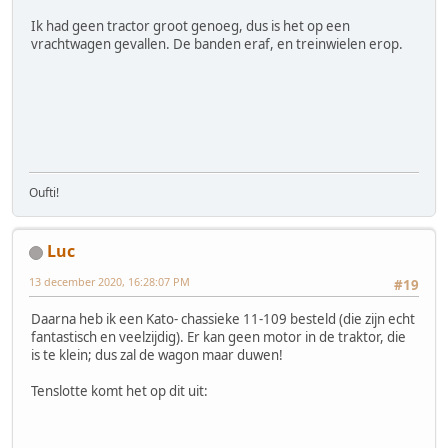
Ik had geen tractor groot genoeg, dus is het op een
vrachtwagen gevallen. De banden eraf, en treinwielen erop.
Oufti!
Luc
13 december 2020, 16:28:07 PM
#19
Daarna heb ik een Kato- chassieke 11-109 besteld (die zijn echt
fantastisch en veelzijdig). Er kan geen motor in de traktor, die
is te klein; dus zal de wagon maar duwen!
Tenslotte komt het op dit uit: