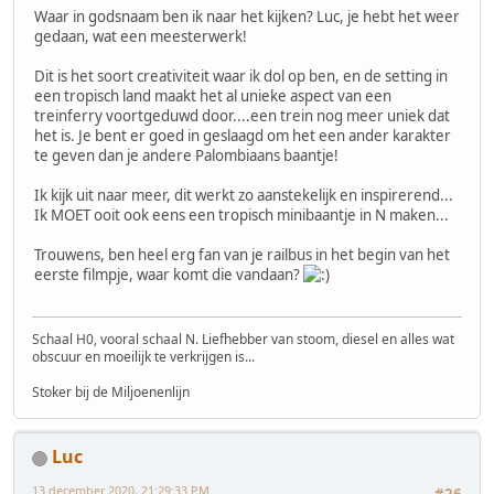
Waar in godsnaam ben ik naar het kijken? Luc, je hebt het weer
gedaan, wat een meesterwerk!
Dit is het soort creativiteit waar ik dol op ben, en de setting in
een tropisch land maakt het al unieke aspect van een
treinferry voortgeduwd door....een trein nog meer uniek dat
het is. Je bent er goed in geslaagd om het een ander karakter
te geven dan je andere Palombiaans baantje!
Ik kijk uit naar meer, dit werkt zo aanstekelijk en inspirerend...
Ik MOET ooit ook eens een tropisch minibaantje in N maken...
Trouwens, ben heel erg fan van je railbus in het begin van het
eerste filmpje, waar komt die vandaan?
Schaal H0, vooral schaal N. Liefhebber van stoom, diesel en alles wat
obscuur en moeilijk te verkrijgen is...
Stoker bij de Miljoenenlijn
Luc
13 december 2020, 21:29:33 PM
#26