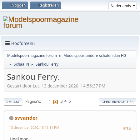
Inloggen
Registreren
Hoofdmenu
Modelspoormagazine forum
Modelspoor, andere schalen dan H0
►
Schaal N
Sankou Ferry.
►
►
Sankou Ferry.
Gestart door Luc, 13 december 2020, 14:56:37 PM
1
3
4
5
Pagina's
2
OMLAAG
GEBRUIKERSACTIES
svvander
13 december 2020, 16:15:11 PM
#15
Heel mooi!