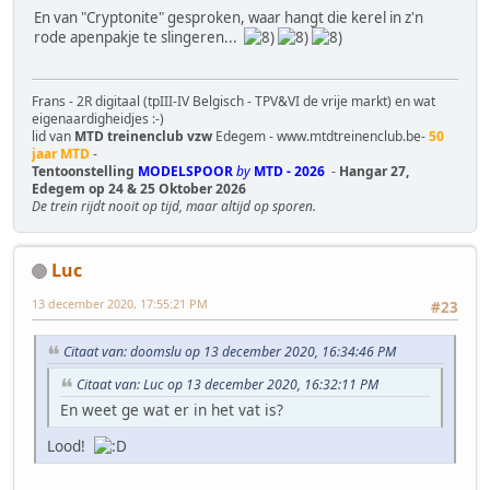
En van "Cryptonite" gesproken, waar hangt die kerel in z'n
rode apenpakje te slingeren...
Frans - 2R digitaal (tpIII-IV Belgisch - TPV&VI de vrije markt) en wat
eigenaardigheidjes :-)
lid van
MTD treinenclub vzw
Edegem - www.mtdtreinenclub.be-
50
jaar MTD
-
Tentoonstelling
MODELSPOOR
by
MTD - 2026
-
Hangar 27,
Edegem op 24 & 25 Oktober 2026
De trein rijdt nooit op tijd, maar altijd op sporen.
Luc
13 december 2020, 17:55:21 PM
#23
Citaat van: doomslu op 13 december 2020, 16:34:46 PM
Citaat van: Luc op 13 december 2020, 16:32:11 PM
En weet ge wat er in het vat is?
Lood!