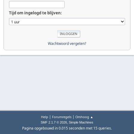
Tijd om ingelogd te blijven:
Wachtwoord vergeten?
|
|
Help
Forumregels
Omhoog ▲
,
SMF 2.1.7 © 2026
Simple Machines
Pagina opgebouwd in 0.015 seconden met 15 queries.