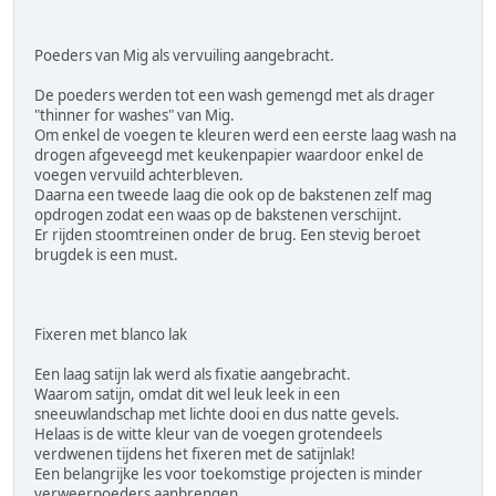
Poeders van Mig als vervuiling aangebracht.
De poeders werden tot een wash gemengd met als drager
"thinner for washes" van Mig.
Om enkel de voegen te kleuren werd een eerste laag wash na
drogen afgeveegd met keukenpapier waardoor enkel de
voegen vervuild achterbleven.
Daarna een tweede laag die ook op de bakstenen zelf mag
opdrogen zodat een waas op de bakstenen verschijnt.
Er rijden stoomtreinen onder de brug. Een stevig beroet
brugdek is een must.
Fixeren met blanco lak
Een laag satijn lak werd als fixatie aangebracht.
Waarom satijn, omdat dit wel leuk leek in een
sneeuwlandschap met lichte dooi en dus natte gevels.
Helaas is de witte kleur van de voegen grotendeels
verdwenen tijdens het fixeren met de satijnlak!
Een belangrijke les voor toekomstige projecten is minder
verweerpoeders aanbrengen.