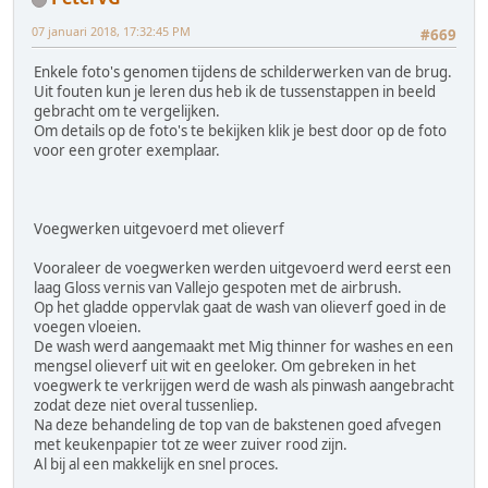
07 januari 2018, 17:32:45 PM
#669
Enkele foto's genomen tijdens de schilderwerken van de brug.
Uit fouten kun je leren dus heb ik de tussenstappen in beeld
gebracht om te vergelijken.
Om details op de foto's te bekijken klik je best door op de foto
voor een groter exemplaar.
Voegwerken uitgevoerd met olieverf
Vooraleer de voegwerken werden uitgevoerd werd eerst een
laag Gloss vernis van Vallejo gespoten met de airbrush.
Op het gladde oppervlak gaat de wash van olieverf goed in de
voegen vloeien.
De wash werd aangemaakt met Mig thinner for washes en een
mengsel olieverf uit wit en geeloker. Om gebreken in het
voegwerk te verkrijgen werd de wash als pinwash aangebracht
zodat deze niet overal tussenliep.
Na deze behandeling de top van de bakstenen goed afvegen
met keukenpapier tot ze weer zuiver rood zijn.
Al bij al een makkelijk en snel proces.