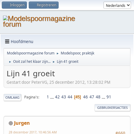
Inloggen
Registreren
Hoofdmenu
Modelspoormagazine forum
Modelspoor, praktijk
►
Ooit zal het klaar zijn...
Lijn 41 groeit
►
►
Lijn 41 groeit
Gestart door PeterVG, 25 december 2012, 13:28:02 PM
1
...
42
43
44
46
47
48
...
91
Pagina's
45
OMLAAG
GEBRUIKERSACTIES
Jurgen
28 december 2017, 10:46:56 AM
#660