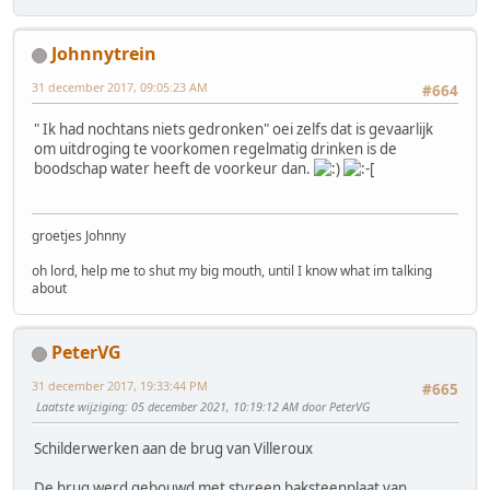
Johnnytrein
31 december 2017, 09:05:23 AM
#664
" Ik had nochtans niets gedronken" oei zelfs dat is gevaarlijk
om uitdroging te voorkomen regelmatig drinken is de
boodschap water heeft de voorkeur dan.
groetjes Johnny
oh lord, help me to shut my big mouth, until I know what im talking
about
PeterVG
31 december 2017, 19:33:44 PM
#665
Laatste wijziging
: 05 december 2021, 10:19:12 AM door PeterVG
Schilderwerken aan de brug van Villeroux
De brug werd gebouwd met styreen baksteenplaat van