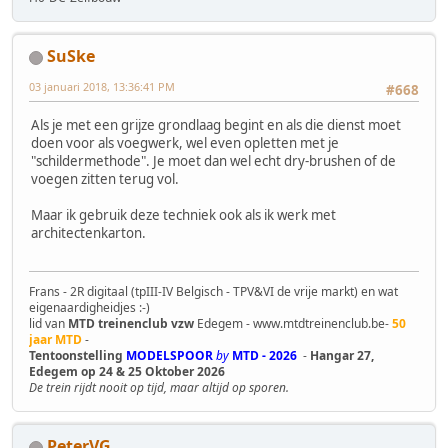
SuSke
03 januari 2018, 13:36:41 PM
#668
Als je met een grijze grondlaag begint en als die dienst moet
doen voor als voegwerk, wel even opletten met je
"schildermethode". Je moet dan wel echt dry-brushen of de
voegen zitten terug vol.
Maar ik gebruik deze techniek ook als ik werk met
architectenkarton.
Frans - 2R digitaal (tpIII-IV Belgisch - TPV&VI de vrije markt) en wat
eigenaardigheidjes :-)
lid van
MTD treinenclub vzw
Edegem - www.mtdtreinenclub.be-
50
jaar MTD
-
Tentoonstelling
MODELSPOOR
by
MTD - 2026
-
Hangar 27,
Edegem op 24 & 25 Oktober 2026
De trein rijdt nooit op tijd, maar altijd op sporen.
PeterVG