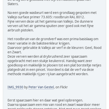
Slaters.
Na een goede wasbeurt werd een grondlaag gespoten met
Vallejo surface primer 73.605: roodbruin RAL 8012.
Fijne verven deze uit het gamma van Vallejo. De dunnere
verven uit het air gamma spuiten zeer goed ook met fijne
airbrush pistolen.
Het roodbruin van de grondverf was een prima basislaag om
meer variatie in de baksteenkleur krijgen.
Daarvoor gebruikte ik Vallejo air verf in de kleuren: Geel, Rood
en Zwart.
Deze verven werden al drybrushend zeer spaarzaam
opgebracht met een stukje keukenrol. Handig want zeer
goedkoop en makkelijk te plooien tot een plat borsteltje netjes
platgedrukt in een pincet. Voordeel is dat de verf via deze
methode makkelijk rij per rij kan aangebracht worden.
IMG_9930
by
Peter Van Gestel
, on Flickr
Eerst spaarzaam hier en daar wat geel opbrengen.
Daarna spaarzaam een mix van rood en zwart waardoor meer
zwart gekleurde stenen ontstaan. Niet met puur zwart werken