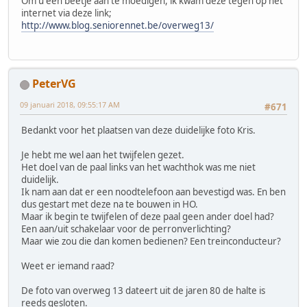
Om u een beetje aan te moedigen, ik kwam deze tegen op het
internet via deze link;
http://www.blog.seniorennet.be/overweg13/
PeterVG
09 januari 2018, 09:55:17 AM
#671
Bedankt voor het plaatsen van deze duidelijke foto Kris.
Je hebt me wel aan het twijfelen gezet.
Het doel van de paal links van het wachthok was me niet
duidelijk.
Ik nam aan dat er een noodtelefoon aan bevestigd was. En ben
dus gestart met deze na te bouwen in HO.
Maar ik begin te twijfelen of deze paal geen ander doel had?
Een aan/uit schakelaar voor de perronverlichting?
Maar wie zou die dan komen bedienen? Een treinconducteur?
Weet er iemand raad?
De foto van overweg 13 dateert uit de jaren 80 de halte is
reeds gesloten.