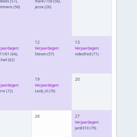
ilKees
(57)
,
mark7758
(56)
,
ummens
(56)
jesse
(26)
12
13
rjaardagen:
Verjaardagen:
Verjaardagen:
 11/01
(64)
,
Steven
(57)
videofred
(71)
chiel
(62)
19
20
rjaardagen:
Verjaardagen:
erre
(72)
Leob_nl
(70)
26
27
Verjaardagen:
Jan8310
(79)