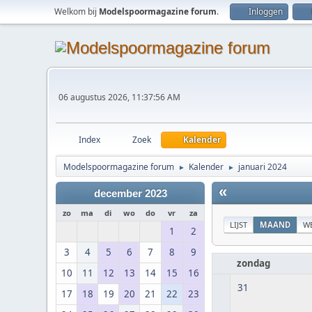
Welkom bij
Modelspoormagazine forum
.
Inloggen
06 augustus 2026, 11:37:56 AM
Index
Zoek
Kalender
Modelspoormagazine forum
Kalender
januari 2024
►
►
«
december 2023
zo
ma
di
wo
do
vr
za
LIJST
MAAND
W
1
2
3
4
5
6
7
8
9
zondag
10
11
12
13
14
15
16
31
17
18
19
20
21
22
23