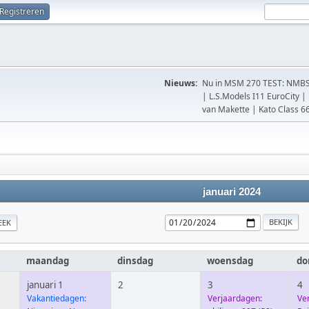
Registreren
Nieuws:
Nu in MSM 270 TEST: NMBS 
| L.S.Models I11 EuroCity 
van Makette | Kato Class 
januari 2024
EEK
maandag
dinsdag
woensdag
do
januari 1
2
3
4
Vakantiedagen:
Verjaardagen:
Ve