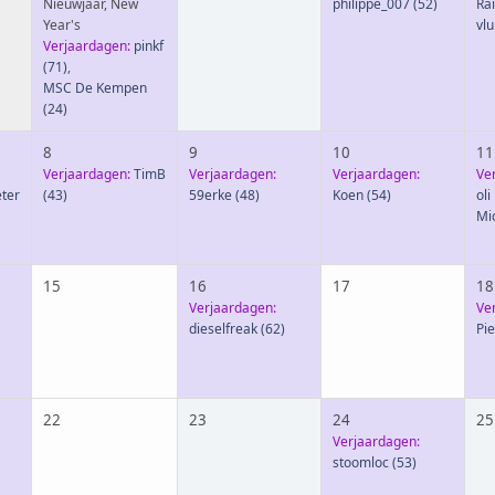
Nieuwjaar, New
philippe_007
(52)
Ra
Year's
vl
Verjaardagen:
pinkf
(71)
,
MSC De Kempen
(24)
8
9
10
11
Verjaardagen:
TimB
Verjaardagen:
Verjaardagen:
Ve
ter
(43)
59erke
(48)
Koen
(54)
oli
Mi
15
16
17
18
Verjaardagen:
Ve
dieselfreak
(62)
Pi
22
23
24
25
Verjaardagen:
stoomloc
(53)