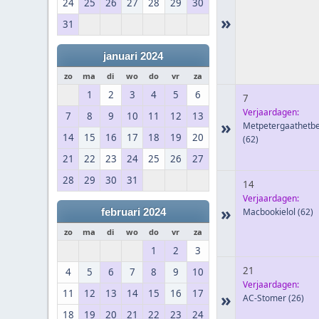
24
25
26
27
28
29
30
»
31
januari 2024
zo
ma
di
wo
do
vr
za
1
2
3
4
5
6
7
Verjaardagen:
7
8
9
10
11
12
13
»
Metpetergaathetbe
14
15
16
17
18
19
20
(62)
21
22
23
24
25
26
27
28
29
30
31
14
Verjaardagen:
»
Macbookielol
(62)
februari 2024
zo
ma
di
wo
do
vr
za
1
2
3
21
4
5
6
7
8
9
10
Verjaardagen:
11
12
13
14
15
16
17
»
AC-Stomer
(26)
18
19
20
21
22
23
24