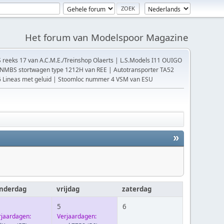
Het forum van Modelspoor Magazine
reeks 17 van A.C.M.E./Treinshop Olaerts | L.S.Models I11 OUIGO
| NMBS stortwagen type 1212H van REE | Autotransporter TA52
66 Lineas met geluid | Stoomloc nummer 4 VSM van ESU
»
nderdag
vrijdag
zaterdag
5
6
rjaardagen:
Verjaardagen: