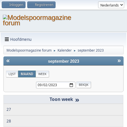
Inloggen
Registreren
Hoofdmenu
Modelspoormagazine forum
Kalender
september 2023
►
►
«
»
september 2023
LIJST
MAAND
WEEK
»
27
28