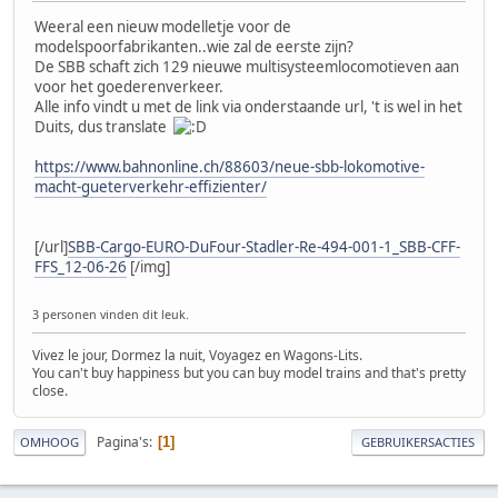
Weeral een nieuw modelletje voor de
modelspoorfabrikanten..wie zal de eerste zijn?
De SBB schaft zich 129 nieuwe multisysteemlocomotieven aan
voor het goederenverkeer.
Alle info vindt u met de link via onderstaande url, 't is wel in het
Duits, dus translate
https://www.bahnonline.ch/88603/neue-sbb-lokomotive-
macht-gueterverkehr-effizienter/
[/url]
SBB-Cargo-EURO-DuFour-Stadler-Re-494-001-1_SBB-CFF-
FFS_12-06-26
[/img]
3 personen vinden dit leuk.
Vivez le jour, Dormez la nuit, Voyagez en Wagons-Lits.
You can't buy happiness but you can buy model trains and that's pretty
close.
Pagina's
1
OMHOOG
GEBRUIKERSACTIES