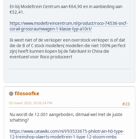
En bij Modeltrein Centrum aan €64,90 en in aanbieding aan
€52,41.
https://www.modeltreincentrum.nl/product/roco-74536-sncf-
corail-grossraumwagen-1-klasse-typ-a10rt/
Ik weet niet of de verkoper een overstock verkoper is of dat
die de B of C stock modellen( modellen die niet 100% perfect
zijn) heeft kunnen kopen bij de fabrikant in China die
eventueel voor Roco produceert
filosoofke
03 maart 2025, 20:56:24 PM
#23
Nu wordt de 12.001 aangeboden, ditmaal wel met de juiste
schatting?
https://www.catawiki.com/nl/l/93533675-philotrain-h0-type-
12-treinshop-olaerts-modeltrein-1-type-12-stoom-nmbs