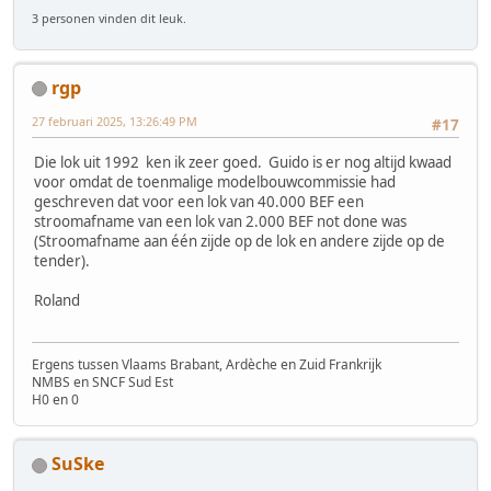
3 personen vinden dit leuk.
rgp
27 februari 2025, 13:26:49 PM
#17
Die lok uit 1992 ken ik zeer goed. Guido is er nog altijd kwaad
voor omdat de toenmalige modelbouwcommissie had
geschreven dat voor een lok van 40.000 BEF een
stroomafname van een lok van 2.000 BEF not done was
(Stroomafname aan één zijde op de lok en andere zijde op de
tender).
Roland
Ergens tussen Vlaams Brabant, Ardèche en Zuid Frankrijk
NMBS en SNCF Sud Est
H0 en 0
SuSke