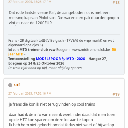
27 februari 2025, 15:23:17 PM
#18
Dat is de laatste versie Raf, de aangeboden loc is met een
messing kap van Philotrain. Die waren een pak duurder.gingen
vlotjes naar de 1200EUR.
Frans - 2R digitaal (tpIII-IV Belgisch - TPV&VI de vrije markt) en wat
eigenaardigheidjes :-)
lid van
MTD treinenclub vzw
Edegem - www.mtdtreinenclub.be-
50
jaar MTD
-
Tentoonstelling
MODELSPOOR
by
MTD - 2026
-
Hangar 27,
Edegem op 24 & 25 Oktober 2026
De trein rijdt nooit op tijd, maar altijd op sporen.
raf
27 februari 2025, 17:52:16 PM
#19
ja frans die kon ik niet terug vinden op cool trains
daar had ik de info van maar ik weet inderdaad dat men toen
op de HTC kon sparen om deze loc aan te kopen
Ik heb hem niet gekocht omdat ik dus niet weet of hij wel op