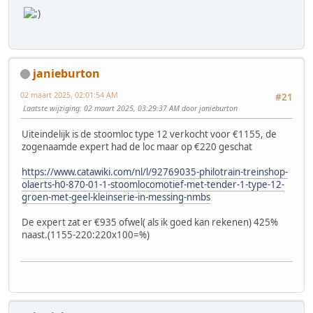
janieburton
02 maart 2025, 02:01:54 AM
#21
Laatste wijziging
: 02 maart 2025, 03:29:37 AM door janieburton
Uiteindelijk is de stoomloc type 12 verkocht voor €1155, de
zogenaamde expert had de loc maar op €220 geschat
https://www.catawiki.com/nl/l/92769035-philotrain-treinshop-
olaerts-h0-870-01-1-stoomlocomotief-met-tender-1-type-12-
groen-met-geel-kleinserie-in-messing-nmbs
De expert zat er €935 ofwel( als ik goed kan rekenen) 425%
naast.(1155-220:220x100=%)