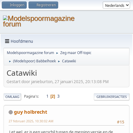
Inloggen
Registreren
Hoofdmenu
Modelspoormagazine forum
Zeg maar Off-topic
►
(Modelspoor) Babbelhoek
Catawiki
►
►
Catawiki
Gestart door janieburton, 27 januari 2025, 20:13:08 PM
1
3
Pagina's
2
OMLAAG
GEBRUIKERSACTIES
guy holbrecht
27 februari 2025, 10:30:02 AM
#15
Let wel, er is een verschil tussen de messing versie en de