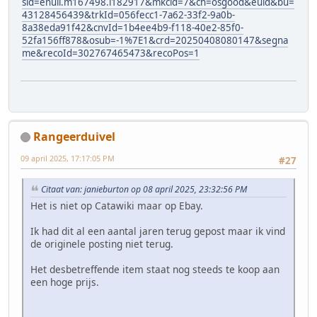
sid=enull.m167498.l182917&mkcid=7&ch=osgood&euid&bu=
43128456439&trkId=056fecc1-7a62-33f2-9a0b-
8a38eda91f42&cnvId=1b4ee4b9-f118-40e2-85f0-
52fa156ff878&osub=-1%7E1&crd=20250408080147&segna
me&recoId=302767465473&recoPos=1
Rangeerduivel
09 april 2025, 17:17:05 PM
#27
Citaat van: janieburton op 08 april 2025, 23:32:56 PM
Het is niet op Catawiki maar op Ebay.
Ik had dit al een aantal jaren terug gepost maar ik vind
de originele posting niet terug.
Het desbetreffende item staat nog steeds te koop aan
een hoge prijs.