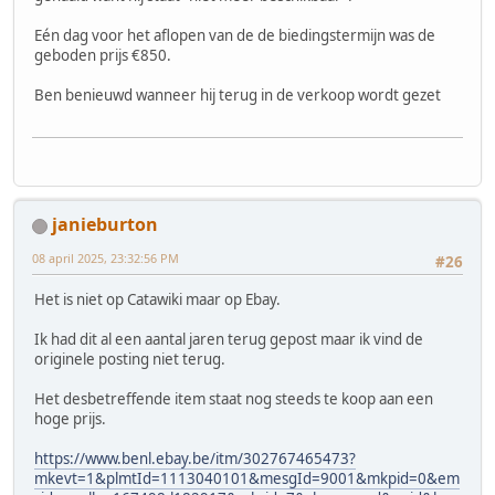
Eén dag voor het aflopen van de de biedingstermijn was de
geboden prijs €850.
Ben benieuwd wanneer hij terug in de verkoop wordt gezet
janieburton
08 april 2025, 23:32:56 PM
#26
Het is niet op Catawiki maar op Ebay.
Ik had dit al een aantal jaren terug gepost maar ik vind de
originele posting niet terug.
Het desbetreffende item staat nog steeds te koop aan een
hoge prijs.
https://www.benl.ebay.be/itm/302767465473?
mkevt=1&plmtId=1113040101&mesgId=9001&mkpid=0&em