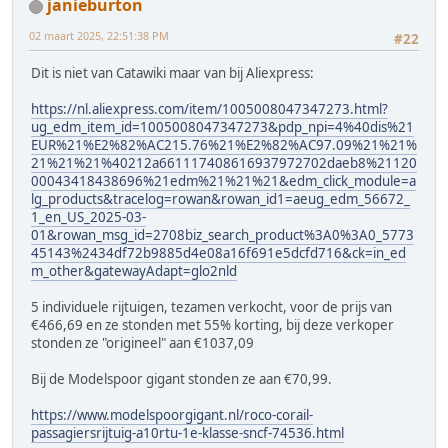
janieburton
02 maart 2025, 22:51:38 PM
#22
Dit is niet van Catawiki maar van bij Aliexpress:
https://nl.aliexpress.com/item/1005008047347273.html?
ug_edm_item_id=1005008047347273&pdp_npi=4%40dis%21
EUR%21%E2%82%AC215.76%21%E2%82%AC97.09%21%21%
21%21%21%40212a661117408616937972702daeb8%21120
00043418438696%21edm%21%21%21&edm_click_module=a
lg_products&tracelog=rowan&rowan_id1=aeug_edm_56672_
1_en_US_2025-03-
01&rowan_msg_id=2708biz_search_product%3A0%3A0_5773
45143%2434df72b9885d4e08a16f691e5dcfd716&ck=in_ed
m_other&gatewayAdapt=glo2nld
5 individuele rijtuigen, tezamen verkocht, voor de prijs van
€466,69 en ze stonden met 55% korting, bij deze verkoper
stonden ze "origineel" aan €1037,09
Bij de Modelspoor gigant stonden ze aan €70,99.
https://www.modelspoorgigant.nl/roco-corail-
passagiersrijtuig-a10rtu-1e-klasse-sncf-74536.html