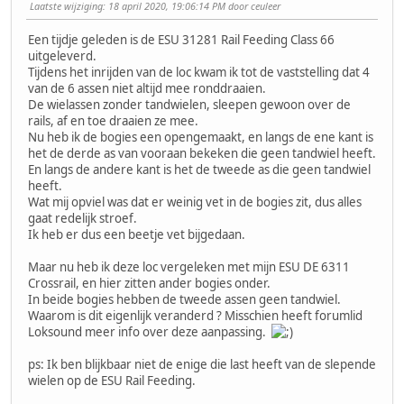
Laatste wijziging
: 18 april 2020, 19:06:14 PM door ceuleer
Een tijdje geleden is de ESU 31281 Rail Feeding Class 66
uitgeleverd.
Tijdens het inrijden van de loc kwam ik tot de vaststelling dat 4
van de 6 assen niet altijd mee ronddraaien.
De wielassen zonder tandwielen, sleepen gewoon over de
rails, af en toe draaien ze mee.
Nu heb ik de bogies een opengemaakt, en langs de ene kant is
het de derde as van vooraan bekeken die geen tandwiel heeft.
En langs de andere kant is het de tweede as die geen tandwiel
heeft.
Wat mij opviel was dat er weinig vet in de bogies zit, dus alles
gaat redelijk stroef.
Ik heb er dus een beetje vet bijgedaan.
Maar nu heb ik deze loc vergeleken met mijn ESU DE 6311
Crossrail, en hier zitten ander bogies onder.
In beide bogies hebben de tweede assen geen tandwiel.
Waarom is dit eigenlijk veranderd ? Misschien heeft forumlid
Loksound meer info over deze aanpassing.
ps: Ik ben blijkbaar niet de enige die last heeft van de slepende
wielen op de ESU Rail Feeding.