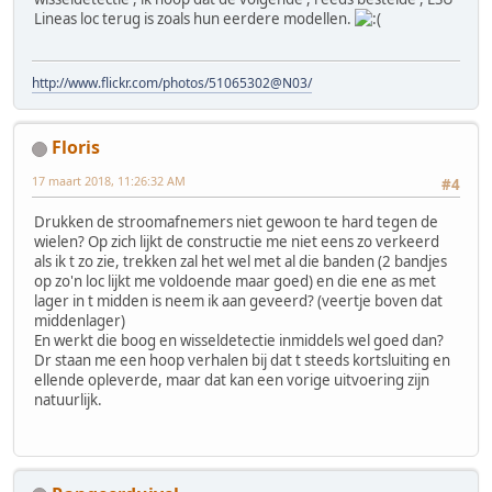
Lineas loc terug is zoals hun eerdere modellen.
http://www.flickr.com/photos/51065302@N03/
Floris
17 maart 2018, 11:26:32 AM
#4
Drukken de stroomafnemers niet gewoon te hard tegen de
wielen? Op zich lijkt de constructie me niet eens zo verkeerd
als ik t zo zie, trekken zal het wel met al die banden (2 bandjes
op zo'n loc lijkt me voldoende maar goed) en die ene as met
lager in t midden is neem ik aan geveerd? (veertje boven dat
middenlager)
En werkt die boog en wisseldetectie inmiddels wel goed dan?
Dr staan me een hoop verhalen bij dat t steeds kortsluiting en
ellende opleverde, maar dat kan een vorige uitvoering zijn
natuurlijk.