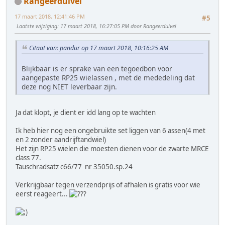
Rangeerduivel
17 maart 2018, 12:41:46 PM
#5
Laatste wijziging
: 17 maart 2018, 16:27:05 PM door Rangeerduivel
Citaat van: pandur op 17 maart 2018, 10:16:25 AM
Blijkbaar is er sprake van een tegoedbon voor
aangepaste RP25 wielassen , met de mededeling dat
deze nog NIET leverbaar zijn.
Ja dat klopt, je dient er idd lang op te wachten
Ik heb hier nog een ongebruikte set liggen van 6 assen(4 met
en 2 zonder aandrijftandwiel)
Het zijn RP25 wielen die moesten dienen voor de zwarte MRCE
class 77.
Tauschradsatz c66/77 nr 35050.sp.24
Verkrijgbaar tegen verzendprijs of afhalen is gratis voor wie
eerst reageert...