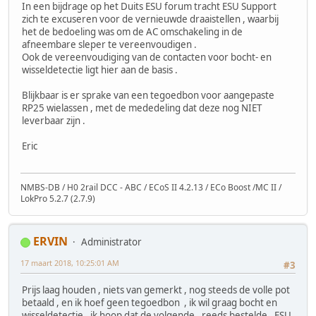
In een bijdrage op het Duits ESU forum tracht ESU Support
zich te excuseren voor de vernieuwde draaistellen , waarbij
het de bedoeling was om de AC omschakeling in de
afneembare sleper te vereenvoudigen .
Ook de vereenvoudiging van de contacten voor bocht- en
wisseldetectie ligt hier aan de basis .
Blijkbaar is er sprake van een tegoedbon voor aangepaste
RP25 wielassen , met de mededeling dat deze nog NIET
leverbaar zijn .
Eric
NMBS-DB / H0 2rail DCC - ABC / ECoS II 4.2.13 / ECo Boost /MC II /
LokPro 5.2.7 (2.7.9)
ERVIN
Administrator
17 maart 2018, 10:25:01 AM
#3
Prijs laag houden , niets van gemerkt , nog steeds de volle pot
betaald , en ik hoef geen tegoedbon , ik wil graag bocht en
wisseldetectie , ik hoop dat de volgende , reeds bestelde , ESU