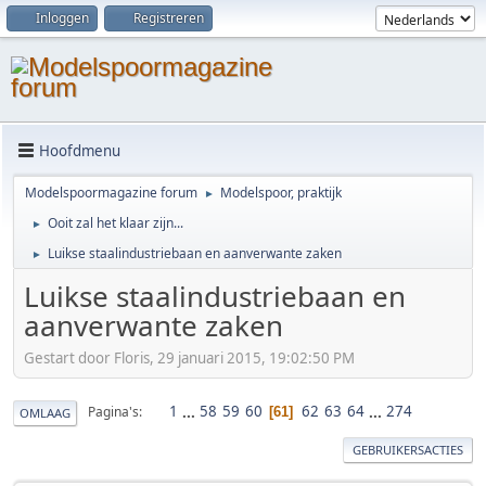
Inloggen
Registreren
Hoofdmenu
Modelspoormagazine forum
Modelspoor, praktijk
►
Ooit zal het klaar zijn...
►
Luikse staalindustriebaan en aanverwante zaken
►
Luikse staalindustriebaan en
aanverwante zaken
Gestart door Floris, 29 januari 2015, 19:02:50 PM
1
...
58
59
60
62
63
64
...
274
Pagina's
61
OMLAAG
GEBRUIKERSACTIES