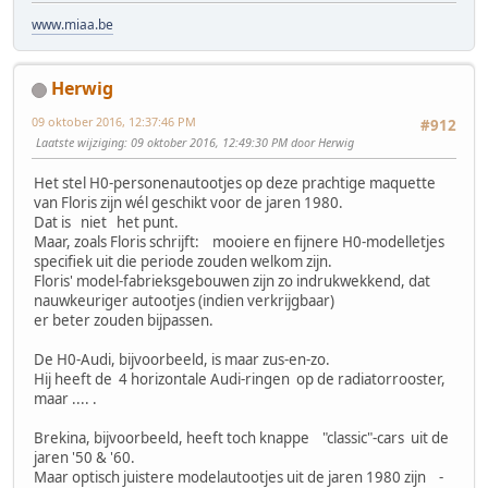
www.miaa.be
Herwig
09 oktober 2016, 12:37:46 PM
#912
Laatste wijziging
: 09 oktober 2016, 12:49:30 PM door Herwig
Het stel H0-personenautootjes op deze prachtige maquette
van Floris zijn wél geschikt voor de jaren 1980.
Dat is niet het punt.
Maar, zoals Floris schrijft: mooiere en fijnere H0-modelletjes
specifiek uit die periode zouden welkom zijn.
Floris' model-fabrieksgebouwen zijn zo indrukwekkend, dat
nauwkeuriger autootjes (indien verkrijgbaar)
er beter zouden bijpassen.
De H0-Audi, bijvoorbeeld, is maar zus-en-zo.
Hij heeft de 4 horizontale Audi-ringen op de radiatorrooster,
maar .... .
Brekina, bijvoorbeeld, heeft toch knappe "classic"-cars uit de
jaren '50 & '60.
Maar optisch juistere modelautootjes uit de jaren 1980 zijn -