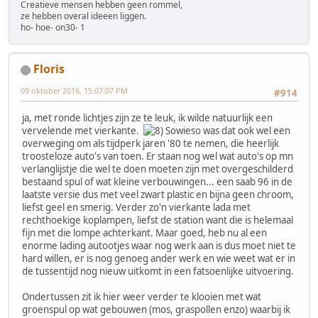
Creatieve mensen hebben geen rommel,
ze hebben overal ideeen liggen.
ho- hoe- on30- 1
Floris
09 oktober 2016, 15:07:07 PM
#914
ja, met ronde lichtjes zijn ze te leuk, ik wilde natuurlijk een
vervelende met vierkante.
Sowieso was dat ook wel een
overweging om als tijdperk jaren '80 te nemen, die heerlijk
troosteloze auto's van toen. Er staan nog wel wat auto's op mn
verlanglijstje die wel te doen moeten zijn met overgeschilderd
bestaand spul of wat kleine verbouwingen... een saab 96 in de
laatste versie dus met veel zwart plastic en bijna geen chroom,
liefst geel en smerig. Verder zo'n vierkante lada met
rechthoekige koplampen, liefst de station want die is helemaal
fijn met die lompe achterkant. Maar goed, heb nu al een
enorme lading autootjes waar nog werk aan is dus moet niet te
hard willen, er is nog genoeg ander werk en wie weet wat er in
de tussentijd nog nieuw uitkomt in een fatsoenlijke uitvoering.
Ondertussen zit ik hier weer verder te klooien met wat
groenspul op wat gebouwen (mos, graspollen enzo) waarbij ik