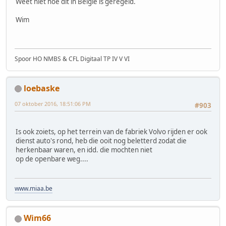
Weet niet hoe dit in Belgie is geregeld.
Wim
Spoor HO NMBS & CFL Digitaal TP IV V VI
loebaske
07 oktober 2016, 18:51:06 PM
#903
Is ook zoiets, op het terrein van de fabriek Volvo rijden er ook
dienst auto's rond, heb die ooit nog beletterd zodat die
herkenbaar waren, en idd. die mochten niet
op de openbare weg....
www.miaa.be
Wim66