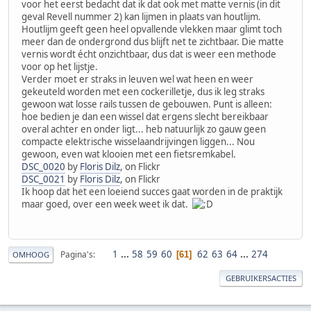
voor het eerst bedacht dat ik dat ook met matte vernis (in dit
geval Revell nummer 2) kan lijmen in plaats van houtlijm.
Houtlijm geeft geen heel opvallende vlekken maar glimt toch
meer dan de ondergrond dus blijft net te zichtbaar. Die matte
vernis wordt écht onzichtbaar, dus dat is weer een methode
voor op het lijstje.
Verder moet er straks in leuven wel wat heen en weer
gekeuteld worden met een cockerilletje, dus ik leg straks
gewoon wat losse rails tussen de gebouwen. Punt is alleen:
hoe bedien je dan een wissel dat ergens slecht bereikbaar
overal achter en onder ligt... heb natuurlijk zo gauw geen
compacte elektrische wisselaandrijvingen liggen... Nou
gewoon, even wat klooien met een fietsremkabel.
DSC_0020
by
Floris Dilz
, on Flickr
DSC_0021
by
Floris Dilz
, on Flickr
Ik hoop dat het een loeiend succes gaat worden in de praktijk
maar goed, over een week weet ik dat.
1
...
58
59
60
62
63
64
...
274
Pagina's
61
OMHOOG
GEBRUIKERSACTIES