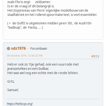
zoals Floris zegt- zeldzamer.
Is er de vraag of dit belangrijk is.
Het (top)niveau van Floris' eigenlijke modelbouw van de
staalfabriek en het rollend spoormaterieel, is veel essentiëler.
( > de GolfII is uitgekomen midden jaren '80, de Audi100-
"badkuip", de Fiesta, ... )
sdz1976
Forumbaan
09 oktober 2016, 12:56:32 PM
#913
Heb er ook zo 1tje gehad, ook een vuurrode met
jeanszetelkes en een bullbar.
Het was wel nog een echte met de ronde lichten.
Grtz,
Samuel.
https://hetlocje.org/