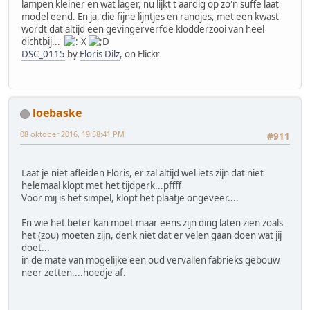
lampen kleiner en wat lager, nu lijkt t aardig op zo'n suffe laat
model eend. En ja, die fijne lijntjes en randjes, met een kwast
wordt dat altijd een gevingerverfde klodderzooi van heel
dichtbij...
DSC_0115
by
Floris Dilz
, on Flickr
loebaske
08 oktober 2016, 19:58:41 PM
#911
Laat je niet afleiden Floris, er zal altijd wel iets zijn dat niet
helemaal klopt met het tijdperk...pffff
Voor mij is het simpel, klopt het plaatje ongeveer....
En wie het beter kan moet maar eens zijn ding laten zien zoals
het (zou) moeten zijn, denk niet dat er velen gaan doen wat jij
doet...
in de mate van mogelijke een oud vervallen fabrieks gebouw
neer zetten....hoedje af.