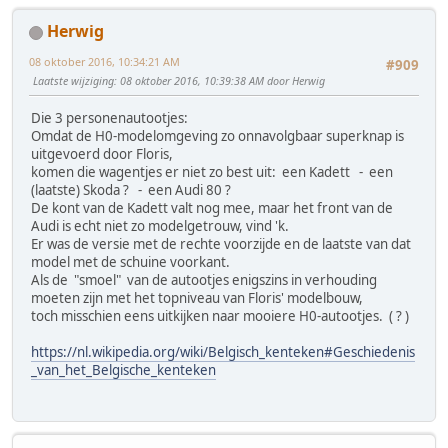
Herwig
08 oktober 2016, 10:34:21 AM
#909
Laatste wijziging
: 08 oktober 2016, 10:39:38 AM door Herwig
Die 3 personenautootjes:
Omdat de H0-modelomgeving zo onnavolgbaar superknap is
uitgevoerd door Floris,
komen die wagentjes er niet zo best uit: een Kadett - een
(laatste) Skoda ? - een Audi 80 ?
De kont van de Kadett valt nog mee, maar het front van de
Audi is echt niet zo modelgetrouw, vind 'k.
Er was de versie met de rechte voorzijde en de laatste van dat
model met de schuine voorkant.
Als de "smoel" van de autootjes enigszins in verhouding
moeten zijn met het topniveau van Floris' modelbouw,
toch misschien eens uitkijken naar mooiere H0-autootjes. ( ? )
https://nl.wikipedia.org/wiki/Belgisch_kenteken#Geschiedenis
_van_het_Belgische_kenteken