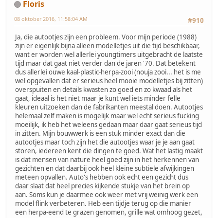
Floris
08 oktober 2016, 11:58:04 AM
#910
Ja, die autootjes zijn een probleem. Voor mijn periode (1988)
zijn er eigenlijk bijna alleen modelletjes uit die tijd beschikbaar,
want er worden wel allerlei youngtimers uitgebracht de laatste
tijd maar dat gaat niet verder dan de jaren '70. Dat betekent
dus allerlei ouwe kaal-plastic-herpa-zooi (nouja zooi... het is me
wel opgevallen dat er serieus heel mooie modelletjes bij zitten)
overspuiten en details kwasten zo goed en zo kwaad als het
gaat, ideaal is het niet maar je kunt wel iets minder felle
kleuren uitzoeken dan de fabrikanten meestal doen. Autootjes
helemaal zelf maken is mogelijk maar wel echt serieus fucking
moeilijk, ik heb het weleens gedaan maar daar gaat serieus tijd
in zitten. Mijn bouwwerk is een stuk minder exact dan die
autootjes maar toch zijn het die autootjes waar je je aan gaat
storen, iedereen kent die dingen te goed. Wat het lastig maakt
is dat mensen van nature heel goed zijn in het herkennen van
gezichten en dat daarbij ook heel kleine subtiele afwijkingen
meteen opvallen. Auto's hebben ook echt een gezicht dus
daar slaat dat heel precies kijkende stukje van het brein op
aan. Soms kun je daarmee ook weer met vrij weinig werk een
model flink verbeteren. Heb een tijdje terug op die manier
een herpa-eend te grazen genomen, grille wat omhoog gezet,