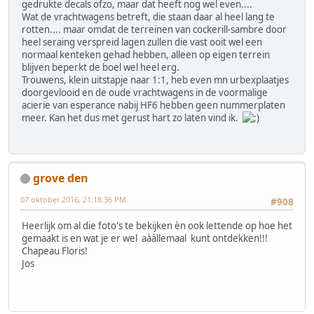
gedrukte decals ofzo, maar dat heeft nog wel even....
Wat de vrachtwagens betreft, die staan daar al heel lang te
rotten.... maar omdat de terreinen van cockerill-sambre door
heel seraing verspreid lagen zullen die vast ooit wel een
normaal kenteken gehad hebben, alleen op eigen terrein
blijven beperkt de boel wel heel erg.
Trouwens, klein uitstapje naar 1:1, heb even mn urbexplaatjes
doorgevlooid en de oude vrachtwagens in de voormalige
acierie van esperance nabij HF6 hebben geen nummerplaten
meer. Kan het dus met gerust hart zo laten vind ik.
grove den
07 oktober 2016, 21:18:36 PM
#908
Heerlijk om al die foto's te bekijken èn ook lettende op hoe het
gemaakt is en wat je er wel aààllemaal kunt ontdekken!!!
Chapeau Floris!
Jos