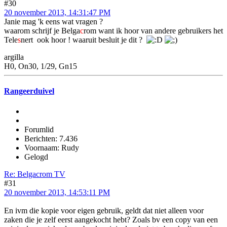
#30
20 november 2013, 14:31:47 PM
Janie mag 'k eens wat vragen ?
waarom schrijf je Belga
c
rom want ik hoor van andere gebruikers het
Tele
s
nert ook hoor ! waaruit besluit je dit ?
argilla
H0, On30, 1/29, Gn15
Rangeerduivel
Forumlid
Berichten: 7.436
Voornaam: Rudy
Gelogd
Re: Belgacrom TV
#31
20 november 2013, 14:53:11 PM
En ivm die kopie voor eigen gebruik, geldt dat niet alleen voor
zaken die je zelf eerst aangekocht hebt? Zoals bv een copy van een