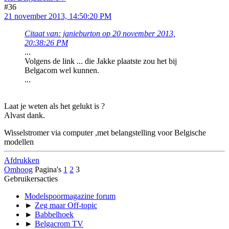
#36
21 november 2013, 14:50:20 PM
Citaat van: janieburton op 20 november 2013,
20:38:26 PM
...
Volgens de link ... die Jakke plaatste zou het bij
Belgacom wel kunnen.
...
Laat je weten als het gelukt is ?
Alvast dank.
Wisselstromer via computer ,met belangstelling voor Belgische
modellen
Afdrukken
Omhoog
Pagina's
1
2
3
Gebruikersacties
Modelspoormagazine forum
►
Zeg maar Off-topic
►
Babbelhoek
►
Belgacrom TV