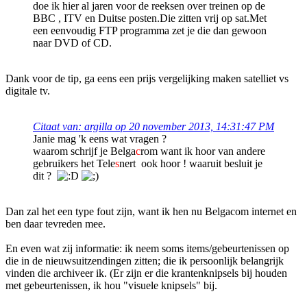
doe ik hier al jaren voor de reeksen over treinen op de
BBC , ITV en Duitse posten.Die zitten vrij op sat.Met
een eenvoudig FTP programma zet je die dan gewoon
naar DVD of CD.
Dank voor de tip, ga eens een prijs vergelijking maken satelliet vs
digitale tv.
Citaat van: argilla op 20 november 2013, 14:31:47 PM
Janie mag 'k eens wat vragen ?
waarom schrijf je Belga
c
rom want ik hoor van andere
gebruikers het Tele
s
nert ook hoor ! waaruit besluit je
dit ?
Dan zal het een type fout zijn, want ik hen nu Belgacom internet en
ben daar tevreden mee.
En even wat zij informatie: ik neem soms items/gebeurtenissen op
die in de nieuwsuitzendingen zitten; die ik persoonlijk belangrijk
vinden die archiveer ik. (Er zijn er die krantenknipsels bij houden
met gebeurtenissen, ik hou "visuele knipsels" bij.