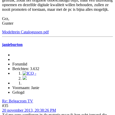
gebruik, zodat het originele onbeschadigd blijft, maar een uitzending
opnemen en dezelfde digitale kwaliteit willen behouden, zullen ze
nooit promoten of toestaan, maar met de pc is bijna alles mogelijk.
Grz,
Gunter
Modeltrein Catalogussen pdf
janieburton
Forumlid
Berichten: 3.632
Voornaam: Janie
Gelogd
Re: Belgacrom TV
#35
20 november 2013, 20:38:26 PM
Zal me eens verdiepen in de materie maar ik ben echt iemand die