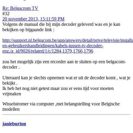
Re: Belgacrom TV
#32
20 november 2013, 15:11:59 PM
Volgens de manual die bij mijn decoder geleverd was en je kan
bekijken op bijgaande link :
http://support.nl.belgacom.be/app/answers/detail/prive/televisie/installa
en-gebruikershandleidingen/kabels-tussen-tv-decoder-
enz./a_id/9026/related/1/c/1284,1379,1766,1796
zou het mogelijk zijn een recorder aan te sluiten op een belgacom-
decoder .
Uiteraard kan je slechts opnemen wat er uit de decoder komt , wat je
bekijkt .
Ik heb het nog niet getest maar zou er eens tijd voor moeten
vrijmaken
Wisselstromer via computer ,met belangstelling voor Belgische
modellen
janieburton