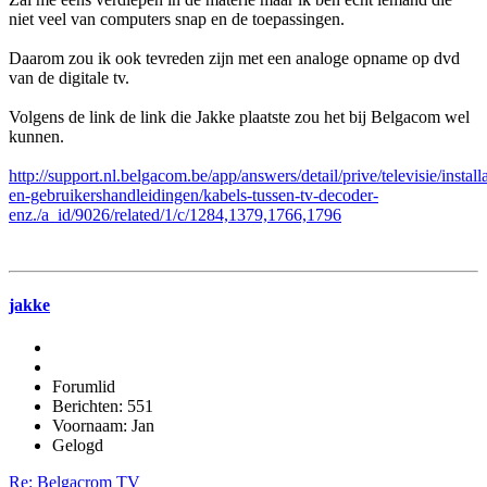
niet veel van computers snap en de toepassingen.
Daarom zou ik ook tevreden zijn met een analoge opname op dvd
van de digitale tv.
Volgens de link de link die Jakke plaatste zou het bij Belgacom wel
kunnen.
http://support.nl.belgacom.be/app/answers/detail/prive/televisie/installa
en-gebruikershandleidingen/kabels-tussen-tv-decoder-
enz./a_id/9026/related/1/c/1284,1379,1766,1796
jakke
Forumlid
Berichten: 551
Voornaam: Jan
Gelogd
Re: Belgacrom TV