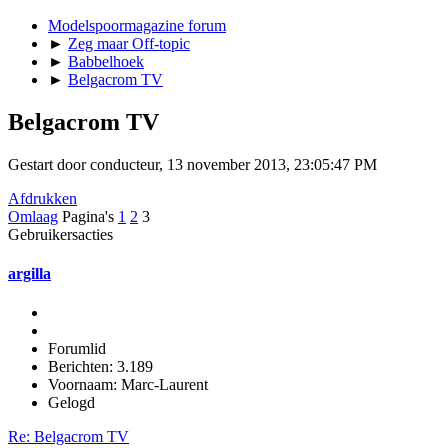
Modelspoormagazine forum
►
Zeg maar Off-topic
►
Babbelhoek
►
Belgacrom TV
Belgacrom TV
Gestart door conducteur, 13 november 2013, 23:05:47 PM
Afdrukken
Omlaag
Pagina's
1
2
3
Gebruikersacties
argilla
Forumlid
Berichten: 3.189
Voornaam: Marc-Laurent
Gelogd
Re: Belgacrom TV