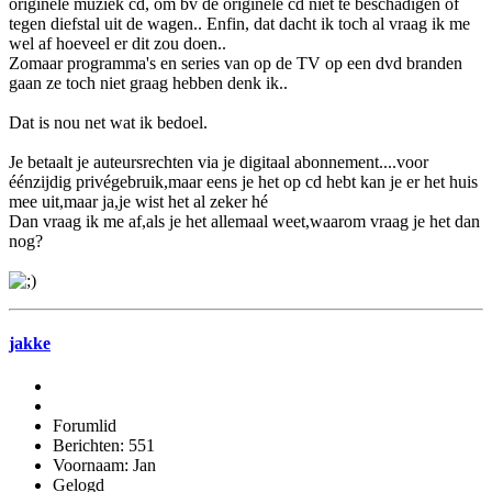
originele muziek cd, om bv de originele cd niet te beschadigen of
tegen diefstal uit de wagen.. Enfin, dat dacht ik toch al vraag ik me
wel af hoeveel er dit zou doen..
Zomaar programma's en series van op de TV op een dvd branden
gaan ze toch niet graag hebben denk ik..
Dat is nou net wat ik bedoel.
Je betaalt je auteursrechten via je digitaal abonnement....voor
éénzijdig privégebruik,maar eens je het op cd hebt kan je er het huis
mee uit,maar ja,je wist het al zeker hé
Dan vraag ik me af,als je het allemaal weet,waarom vraag je het dan
nog?
jakke
Forumlid
Berichten: 551
Voornaam: Jan
Gelogd