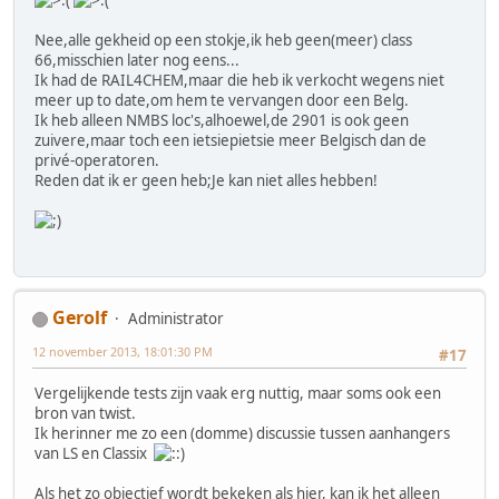
Nee,alle gekheid op een stokje,ik heb geen(meer) class
66,misschien later nog eens...
Ik had de RAIL4CHEM,maar die heb ik verkocht wegens niet
meer up to date,om hem te vervangen door een Belg.
Ik heb alleen NMBS loc's,alhoewel,de 2901 is ook geen
zuivere,maar toch een ietsiepietsie meer Belgisch dan de
privé-operatoren.
Reden dat ik er geen heb;Je kan niet alles hebben!
Gerolf
Administrator
12 november 2013, 18:01:30 PM
#17
Vergelijkende tests zijn vaak erg nuttig, maar soms ook een
bron van twist.
Ik herinner me zo een (domme) discussie tussen aanhangers
van LS en Classix
Als het zo objectief wordt bekeken als hier, kan ik het alleen