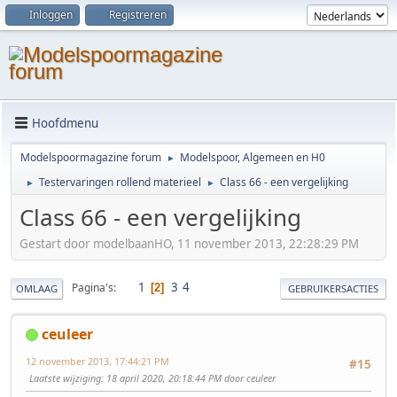
Inloggen
Registreren
Hoofdmenu
Modelspoormagazine forum
Modelspoor, Algemeen en H0
►
Testervaringen rollend materieel
Class 66 - een vergelijking
►
►
Class 66 - een vergelijking
Gestart door modelbaanHO, 11 november 2013, 22:28:29 PM
1
3
4
Pagina's
2
OMLAAG
GEBRUIKERSACTIES
ceuleer
12 november 2013, 17:44:21 PM
#15
Laatste wijziging
: 18 april 2020, 20:18:44 PM door ceuleer