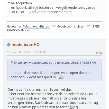
maar toejuichen
... en hoop ik stilletje tussen een vergelijkende tests van een
P8 of G8 of ... (veel voorkomende stomers)
Groeten uit
"Marche-en-Bières"
** Modelspoor is plezant ** TPIII-
H0-DC-Zelfbouw
modelbaanHO
12 november 2013, 18:18:20 PM
#18
Citaat van: modelbaanHO op 12 november 2013, 11:32:56 AM
... maar dan moet ik die dingen weer open doen en
daar ben ik echt niet goed in.
Om me zelf te citeren: neen liever niet dus.
Ik herinner me het monteren van de decoder in de DE64. Je
moet vijsjes losdraaien die half onder de draaistellen
verborgen zitten. Dat losdraaien tot daar toe, maar ze terug
op hun plaats krijgen om ze vast te zetten