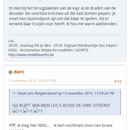
En dan bij het terugplaatsen van de kap: al de draden van de
decoder die voortdurend mee uit die kast komen piepen. Je
moet een duizendpoot zijn om dat klaar te spelen. Als er
iemand daar trucjes voor heeft: ik hou me warm aanbevolen.
Luc.
2R DC, analoog DB tp 3&4 - 2R DC Digitaal (Minibaantje Das Depot /
HGK) - Verzamelaar Belgische modellen. Lid MTD.
http://www.modelbaanho.be
dani
12 november 2013, 18:24:27 PM
#19
Citaat van: Rangeerduivel op 12 november 2013, 17:59:26 PM
GIJ BLIJFT VAN MIJN LOC'S AF,VIJS DE UWE UITEEN!!!
Pfff, ik mag hier NIKS... ik ben nochthans zooo nen brave