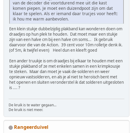
van de decoder die voortdurend mee uit die kast
komen piepen. Je moet een duizendpoot zijn om dat
klaar te spelen. Als er iemand daar trucjes voor heeft:
ik hou me warm aanbevolen.
Een klein stukje dubbelzijdig plakband kan wonderen doen om
draadjes op hun plek te houden. Dat moet maar een stukje
zijn van een halve cm bij een halve cm soms... Ik gebruik
daarvoor die van de Action. 39 cent voor 10m rolletje denk ik.
(of 5m, ik twijfel even) Heel dun en kleeft goed
Een ander truukje is om draadjes bij elkaar te houden met een
stukje plakband of ze met enkelen samen in een krimpkousje
te steken. Maar dan moet je vaak de-solderen en weer
opnieuw vastsolderen, en als je al niet te heroïsch bent met
het openen en sluiten veronderstel ik dat solderen uitgesloten
is .... ?
De kruik is te water gegaan...
De kruik is niet meer.
Rangeerduivel