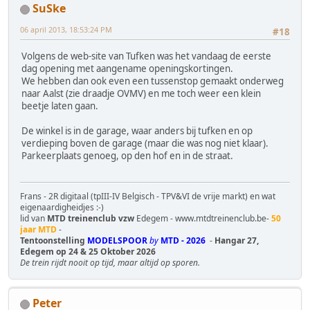
SuSke
06 april 2013, 18:53:24 PM
#18
Volgens de web-site van Tufken was het vandaag de eerste
dag opening met aangename openingskortingen.
We hebben dan ook even een tussenstop gemaakt onderweg
naar Aalst (zie draadje OVMV) en me toch weer een klein
beetje laten gaan.
De winkel is in de garage, waar anders bij tufken en op
verdieping boven de garage (maar die was nog niet klaar).
Parkeerplaats genoeg, op den hof en in de straat.
Frans - 2R digitaal (tpIII-IV Belgisch - TPV&VI de vrije markt) en wat
eigenaardigheidjes :-)
lid van
MTD treinenclub vzw
Edegem - www.mtdtreinenclub.be-
50
jaar MTD
-
Tentoonstelling
MODELSPOOR
by
MTD - 2026
-
Hangar 27,
Edegem op 24 & 25 Oktober 2026
De trein rijdt nooit op tijd, maar altijd op sporen.
Peter