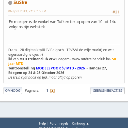
SuSke
06 april 2013, 22:35:15 PM
#21
En morgen is de winkel van Tufken terug open van 10 tot 14u
volgens zijn webstek
Frans - 2R digitaal (tpIII-IV Belgisch - TPV&VI de vrije markt) en wat
eigenaardigheidjes :-)
lid van
MTD treinenclub vzw
Edegem - www.mtdtreinenclub.be-
50
jaar MTD
-
Tentoonstelling
MODELSPOOR
by
MTD - 2026
-
Hangar 27,
Edegem op 24 & 25 Oktober 2026
De trein rijdt nooit op tijd, maar altijd op sporen.
1
Pagina's
2
OMHOOG
GEBRUIKERSACTIES
|
|
Help
Forumregels
Omhoog ▲