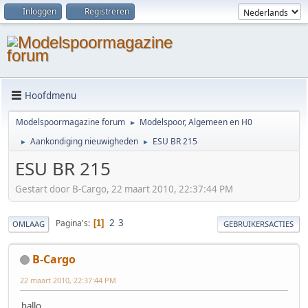
Inloggen
Registreren
Hoofdmenu
Modelspoormagazine forum
Modelspoor, Algemeen en H0
►
Aankondiging nieuwigheden
ESU BR 215
►
►
ESU BR 215
Gestart door B-Cargo, 22 maart 2010, 22:37:44 PM
2
3
Pagina's
1
OMLAAG
GEBRUIKERSACTIES
B-Cargo
22 maart 2010, 22:37:44 PM
hallo,