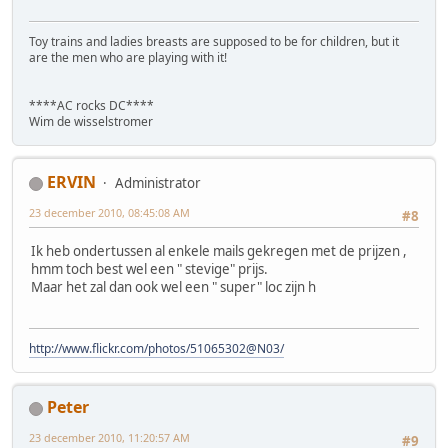
Toy trains and ladies breasts are supposed to be for children, but it
are the men who are playing with it!
****AC rocks DC****
Wim de wisselstromer
ERVIN
Administrator
23 december 2010, 08:45:08 AM
#8
Ik heb ondertussen al enkele mails gekregen met de prijzen ,
hmm toch best wel een " stevige" prijs.
Maar het zal dan ook wel een " super" loc zijn h
http://www.flickr.com/photos/51065302@N03/
Peter
23 december 2010, 11:20:57 AM
#9