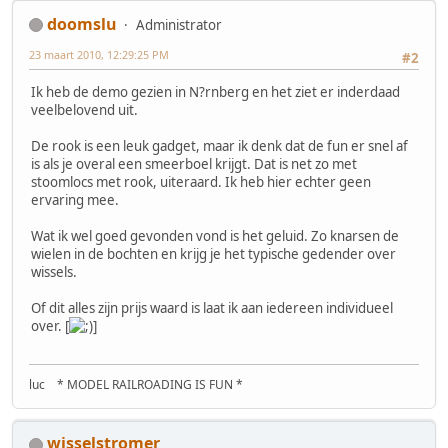
doomslu
Administrator
23 maart 2010, 12:29:25 PM
#2
Ik heb de demo gezien in N?rnberg en het ziet er inderdaad
veelbelovend uit.
De rook is een leuk gadget, maar ik denk dat de fun er snel af
is als je overal een smeerboel krijgt. Dat is net zo met
stoomlocs met rook, uiteraard. Ik heb hier echter geen
ervaring mee.
Wat ik wel goed gevonden vond is het geluid. Zo knarsen de
wielen in de bochten en krijg je het typische gedender over
wissels.
Of dit alles zijn prijs waard is laat ik aan iedereen individueel
over. [
]
luc * MODEL RAILROADING IS FUN *
wisselstromer