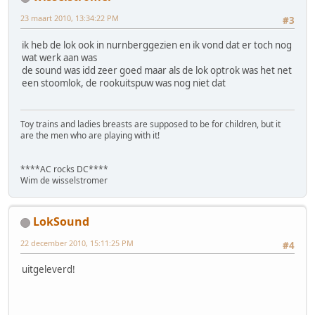
23 maart 2010, 13:34:22 PM
#3
ik heb de lok ook in nurnberggezien en ik vond dat er toch nog
wat werk aan was
de sound was idd zeer goed maar als de lok optrok was het net
een stoomlok, de rookuitspuw was nog niet dat
Toy trains and ladies breasts are supposed to be for children, but it
are the men who are playing with it!
****AC rocks DC****
Wim de wisselstromer
LokSound
22 december 2010, 15:11:25 PM
#4
uitgeleverd!