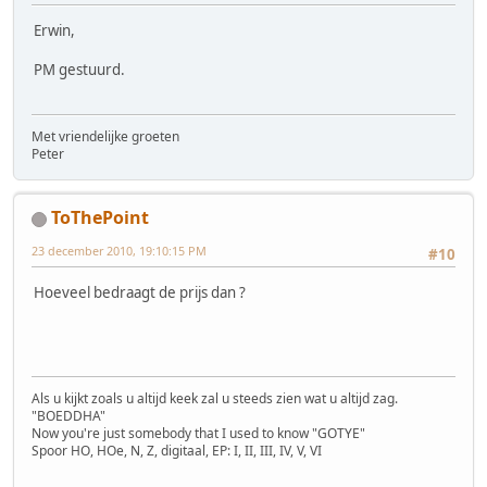
Erwin,
PM gestuurd.
Met vriendelijke groeten
Peter
ToThePoint
23 december 2010, 19:10:15 PM
#10
Hoeveel bedraagt de prijs dan ?
Als u kijkt zoals u altijd keek zal u steeds zien wat u altijd zag.
"BOEDDHA"
Now you're just somebody that I used to know "GOTYE"
Spoor HO, HOe, N, Z, digitaal, EP: I, II, III, IV, V, VI