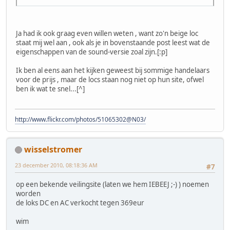
Ja had ik ook graag even willen weten , want zo'n beige loc
staat mij wel aan , ook als je in bovenstaande post leest wat de
eigenschappen van de sound-versie zoal zijn.[:p]
Ik ben al eens aan het kijken geweest bij sommige handelaars
voor de prijs , maar de locs staan nog niet op hun site, ofwel
ben ik wat te snel...[^]
http://www.flickr.com/photos/51065302@N03/
wisselstromer
23 december 2010, 08:18:36 AM
#7
op een bekende veilingsite (laten we hem IEBEEJ ;-) ) noemen
worden
de loks DC en AC verkocht tegen 369eur
wim