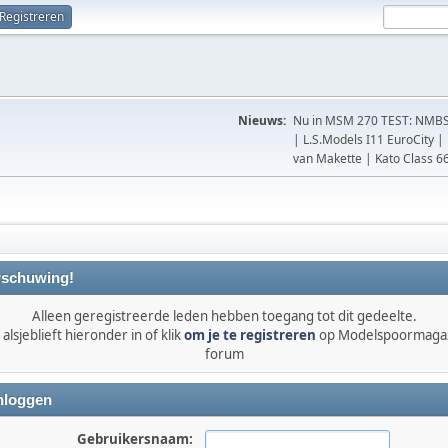
Registreren
Nieuws:
Nu in MSM 270 TEST: NMBS 
| L.S.Models I11 EuroCity 
van Makette | Kato Class 
schuwing!
Alleen geregistreerde leden hebben toegang tot dit gedeelte.
alsjeblieft hieronder in of klik
om je te registreren
op Modelspoormaga
forum
nloggen
Gebruikersnaam: