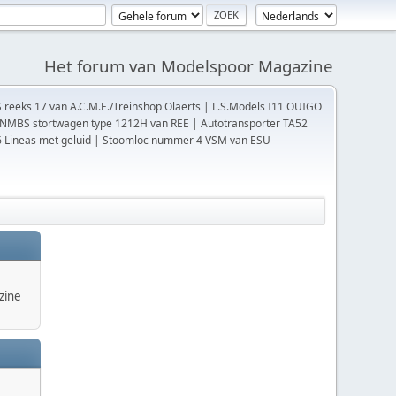
Het forum van Modelspoor Magazine
reeks 17 van A.C.M.E./Treinshop Olaerts | L.S.Models I11 OUIGO
| NMBS stortwagen type 1212H van REE | Autotransporter TA52
66 Lineas met geluid | Stoomloc nummer 4 VSM van ESU
zine