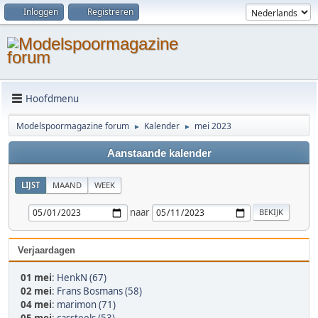
Inloggen
Registreren
Hoofdmenu
Modelspoormagazine forum
Kalender
mei 2023
►
►
Aanstaande kalender
LIJST
MAAND
WEEK
naar
Verjaardagen
01 mei
:
HenkN (67)
02 mei
:
Frans Bosmans (58)
04 mei
:
marimon (71)