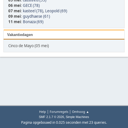
05 mei
:
cassteels (53)
06 mei
:
GECE (78)
07 mei
:
kasteel (78)
,
Leopold (69)
09 mei
:
guydhaese (61)
11 mei
:
Bonaza (69)
Vakantiedagen
Cinco de Mayo (05 mei)
|
|
Help
Forumregels
Omhoog ▲
,
SMF 2.1.7 © 2026
Simple Machines
Pagina opgebouwd in 0.025 seconden met 23 queries.