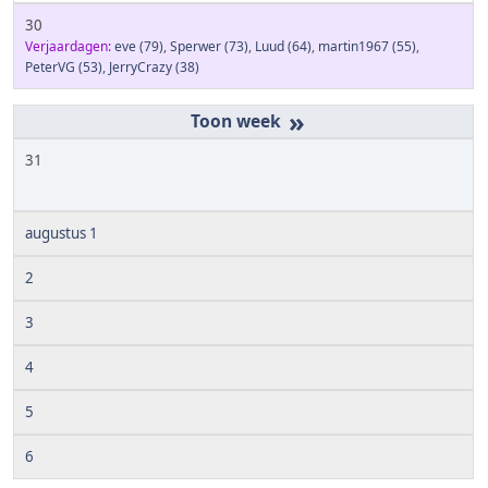
30
Verjaardagen:
eve
(79)
,
Sperwer
(73)
,
Luud
(64)
,
martin1967
(55)
,
PeterVG
(53)
,
JerryCrazy
(38)
»
31
augustus 1
2
3
4
5
6