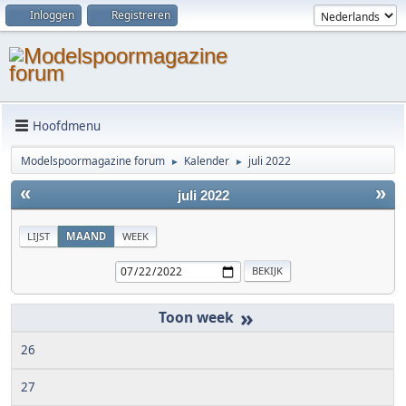
Inloggen
Registreren
Hoofdmenu
Modelspoormagazine forum
Kalender
juli 2022
►
►
«
»
juli 2022
LIJST
MAAND
WEEK
»
26
27