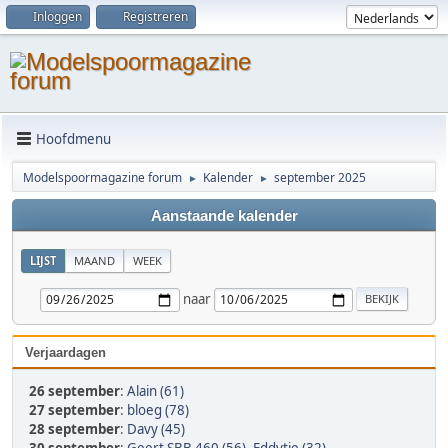
Inloggen
Registreren
Hoofdmenu
Modelspoormagazine forum
Kalender
september 2025
►
►
Aanstaande kalender
LIJST
MAAND
WEEK
naar
Verjaardagen
26 september
:
Alain (61)
27 september
:
bloeg (78)
28 september
:
Davy (45)