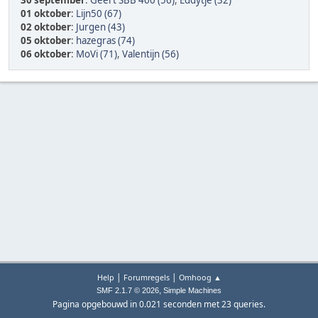
30 september
:
Geert SBB 460 (56)
,
Eddytje (32)
01 oktober
:
Lijn50 (67)
02 oktober
:
Jurgen (43)
05 oktober
:
hazegras (74)
06 oktober
:
MoVi (71)
,
Valentijn (56)
|
|
Help
Forumregels
Omhoog ▲
,
SMF 2.1.7 © 2026
Simple Machines
Pagina opgebouwd in 0.021 seconden met 23 queries.