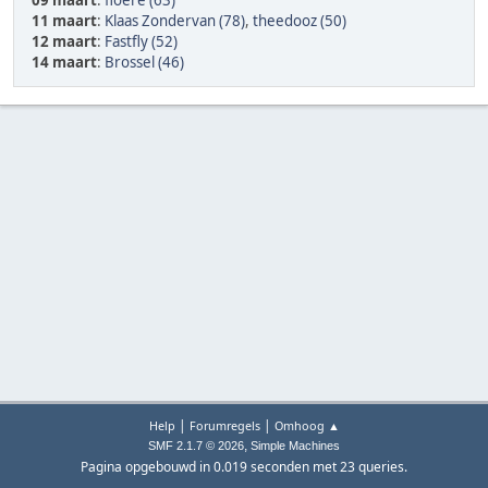
09 maart
:
floere (63)
11 maart
:
Klaas Zondervan (78)
,
theedooz (50)
12 maart
:
Fastfly (52)
14 maart
:
Brossel (46)
|
|
Help
Forumregels
Omhoog ▲
,
SMF 2.1.7 © 2026
Simple Machines
Pagina opgebouwd in 0.019 seconden met 23 queries.