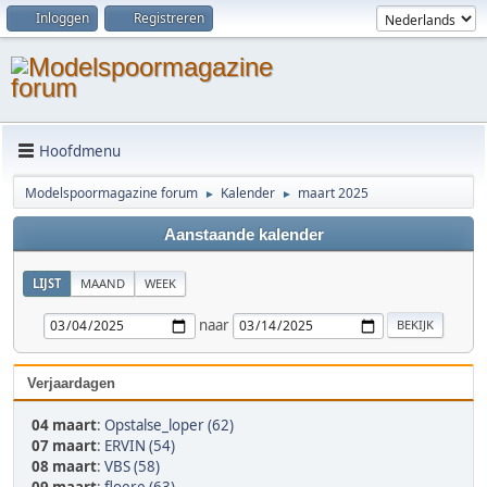
Inloggen
Registreren
Hoofdmenu
Modelspoormagazine forum
Kalender
maart 2025
►
►
Aanstaande kalender
LIJST
MAAND
WEEK
naar
Verjaardagen
04 maart
:
Opstalse_loper (62)
07 maart
:
ERVIN (54)
08 maart
:
VBS (58)