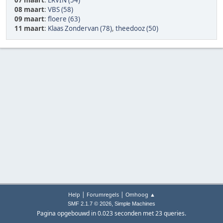
07 maart
:
ERVIN (54)
08 maart
:
VBS (58)
09 maart
:
floere (63)
11 maart
:
Klaas Zondervan (78)
,
theedooz (50)
|
|
Help
Forumregels
Omhoog ▲
,
SMF 2.1.7 © 2026
Simple Machines
Pagina opgebouwd in 0.023 seconden met 23 queries.