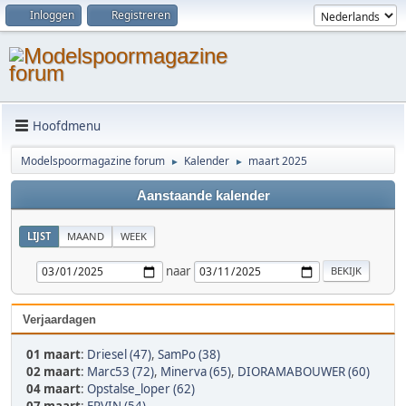
Inloggen
Registreren
Hoofdmenu
Modelspoormagazine forum
Kalender
maart 2025
►
►
Aanstaande kalender
LIJST
MAAND
WEEK
naar
Verjaardagen
01 maart
:
Driesel (47)
,
SamPo (38)
02 maart
:
Marc53 (72)
,
Minerva (65)
,
DIORAMABOUWER (60)
04 maart
:
Opstalse_loper (62)