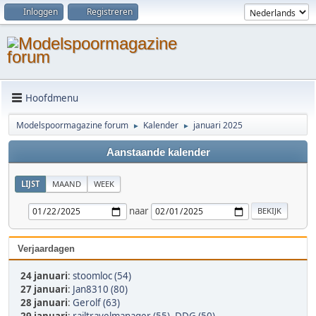
Inloggen
Registreren
Hoofdmenu
Modelspoormagazine forum
Kalender
januari 2025
►
►
Aanstaande kalender
LIJST
MAAND
WEEK
naar
Verjaardagen
24 januari
:
stoomloc (54)
27 januari
:
Jan8310 (80)
28 januari
:
Gerolf (63)