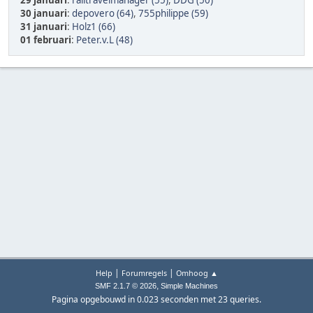
29 januari
:
railtravelmanager (55)
,
DDG (50)
30 januari
:
depovero (64)
,
755philippe (59)
31 januari
:
Holz1 (66)
01 februari
:
Peter.v.L (48)
|
|
Help
Forumregels
Omhoog ▲
,
SMF 2.1.7 © 2026
Simple Machines
Pagina opgebouwd in 0.023 seconden met 23 queries.