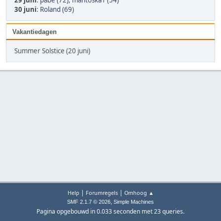
29 juni
:
pabe (72)
,
mahtoska1 (54)
30 juni
:
Roland (69)
Vakantiedagen
Summer Solstice (20 juni)
|
|
Help
Forumregels
Omhoog ▲
,
SMF 2.1.7 © 2026
Simple Machines
Pagina opgebouwd in 0.033 seconden met 23 queries.