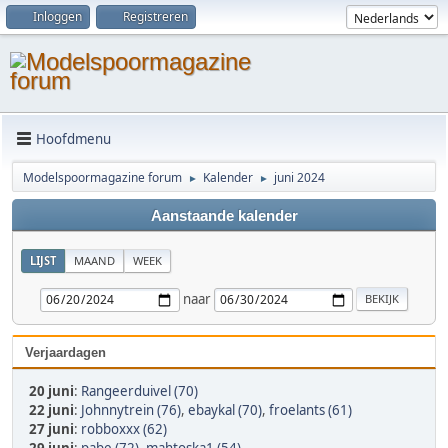
Inloggen
Registreren
Hoofdmenu
Modelspoormagazine forum
Kalender
juni 2024
►
►
Aanstaande kalender
LIJST
MAAND
WEEK
naar
Verjaardagen
20 juni
:
Rangeerduivel (70)
22 juni
:
Johnnytrein (76)
,
ebaykal (70)
,
froelants (61)
27 juni
:
robboxxx (62)