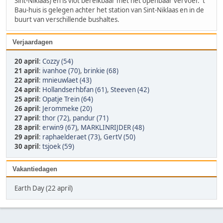
Sint-Niklaas) en is vlot bereikbaar met het openbaar vervoer. 't
Bau-huis is gelegen achter het station van Sint-Niklaas en in de
buurt van verschillende bushaltes.
Verjaardagen
20 april
:
Cozzy (54)
21 april
:
ivanhoe (70)
,
brinkie (68)
22 april
:
mnieuwlaet (43)
24 april
:
Hollandserhbfan (61)
,
Steeven (42)
25 april
:
Opatje Trein (64)
26 april
:
Jerommeke (20)
27 april
:
thor (72)
,
pandur (71)
28 april
:
erwin9 (67)
,
MARKLINRIJDER (48)
29 april
:
raphaelderaet (73)
,
GertV (50)
30 april
:
tsjoek (59)
Vakantiedagen
Earth Day (22 april)