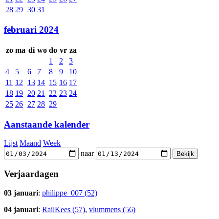
28
29
30
31
februari 2024
zo
ma
di
wo
do
vr
za
1
2
3
4
5
6
7
8
9
10
11
12
13
14
15
16
17
18
19
20
21
22
23
24
25
26
27
28
29
Aanstaande kalender
Lijst
Maand
Week
naar
Verjaardagen
03 januari
:
philippe_007 (52)
04 januari
:
RailKees (57)
,
vlummens (56)