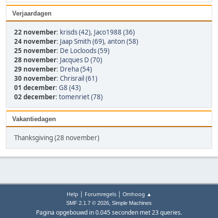
Verjaardagen
22 november
:
krisds (42)
,
Jaco1988 (36)
24 november
:
Jaap Smith (69)
,
anton (58)
25 november
:
De Locloods (59)
28 november
:
Jacques D (70)
29 november
:
Dreha (54)
30 november
:
Chrisrail (61)
01 december
:
G8 (43)
02 december
:
tomenriet (78)
Vakantiedagen
Thanksgiving (28 november)
|
|
Help
Forumregels
Omhoog ▲
,
SMF 2.1.7 © 2026
Simple Machines
Pagina opgebouwd in 0.045 seconden met 23 queries.