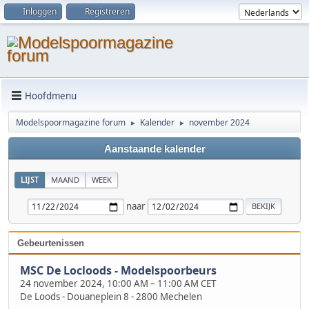
Inloggen
Registreren
Hoofdmenu
Modelspoormagazine forum
Kalender
november 2024
►
►
Aanstaande kalender
LIJST
MAAND
WEEK
naar
Gebeurtenissen
MSC De Locloods - Modelspoorbeurs
24 november 2024, 10:00 AM
–
11:00 AM CET
De Loods - Douaneplein 8 - 2800 Mechelen