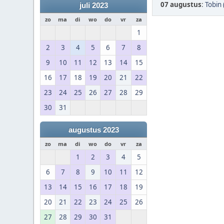
07 augustus
:
Tobin 
juli 2023
zo
ma
di
wo
do
vr
za
1
2
3
4
5
6
7
8
9
10
11
12
13
14
15
16
17
18
19
20
21
22
23
24
25
26
27
28
29
30
31
augustus 2023
zo
ma
di
wo
do
vr
za
1
2
3
4
5
6
7
8
9
10
11
12
13
14
15
16
17
18
19
20
21
22
23
24
25
26
27
28
29
30
31