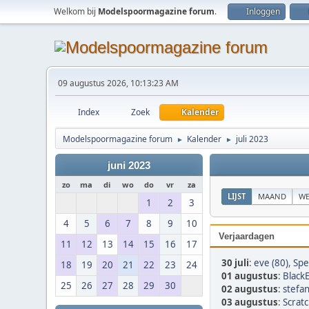
Welkom bij
Modelspoormagazine forum
.
Inloggen
09 augustus 2026, 10:13:23 AM
Index
Zoek
Kalender
Modelspoormagazine forum
Kalender
juli 2023
►
►
juni 2023
zo
ma
di
wo
do
vr
za
LIJST
MAAND
WE
1
2
3
4
5
6
7
8
9
10
Verjaardagen
11
12
13
14
15
16
17
30 juli
:
eve (80)
,
Spe
18
19
20
21
22
23
24
01 augustus
:
BlackE
25
26
27
28
29
30
02 augustus
:
stefa
03 augustus
:
Scratc