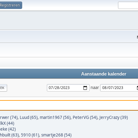
Registreren
Aanstaande kalender
naar
EK
rwer (74)
,
Luud (65)
,
martin1967 (56)
,
PeterVG (54)
,
JerryCrazy (39)
lkX (44)
neke (42)
hbuilt (63)
,
5910 (61)
,
smartje268 (54)