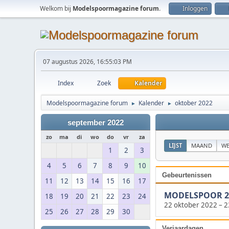
Welkom bij
Modelspoormagazine forum
.
Inloggen
07 augustus 2026, 16:55:03 PM
Index
Zoek
Kalender
Modelspoormagazine forum
Kalender
oktober 2022
►
►
september 2022
zo
ma
di
wo
do
vr
za
LIJST
MAAND
WE
1
2
3
4
5
6
7
8
9
10
Gebeurtenissen
11
12
13
14
15
16
17
MODELSPOOR 202
18
19
20
21
22
23
24
22 oktober 2022
–
2
25
26
27
28
29
30
Verjaardagen