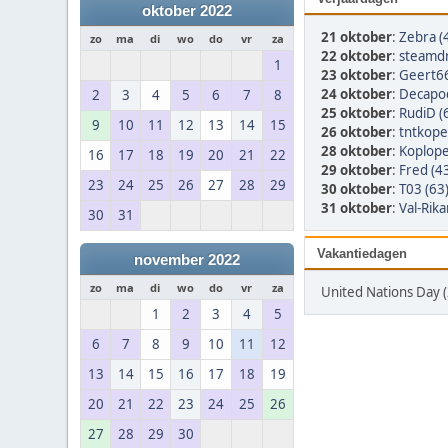
oktober 2022
21 oktober
:
Zebra (
zo
ma
di
wo
do
vr
za
22 oktober
:
steamdr
1
23 oktober
:
Geert66
24 oktober
:
Decapod
2
3
4
5
6
7
8
25 oktober
:
RudiD (
9
10
11
12
13
14
15
26 oktober
:
tntkope
28 oktober
:
Koplope
16
17
18
19
20
21
22
29 oktober
:
Fred (4
23
24
25
26
27
28
29
30 oktober
:
T03 (63
31 oktober
:
Val-Rika
30
31
Vakantiedagen
november 2022
zo
ma
di
wo
do
vr
za
United Nations Day 
1
2
3
4
5
6
7
8
9
10
11
12
13
14
15
16
17
18
19
20
21
22
23
24
25
26
27
28
29
30