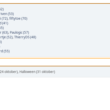
42)
iven (53)
 (72)
,
fiftytoe (70)
 (41)
65)
r (63)
,
Paulogic (57)
rtje (52)
,
ThierryDS (48)
3)
)
rd (55)
(24 oktober), Halloween (31 oktober)