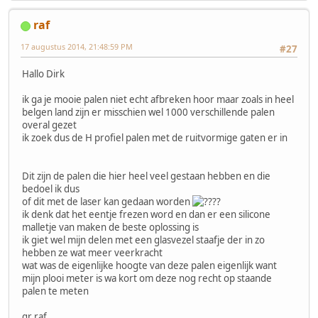
raf
17 augustus 2014, 21:48:59 PM
#27
Hallo Dirk
ik ga je mooie palen niet echt afbreken hoor maar zoals in heel
belgen land zijn er misschien wel 1000 verschillende palen
overal gezet
ik zoek dus de H profiel palen met de ruitvormige gaten er in
Dit zijn de palen die hier heel veel gestaan hebben en die
bedoel ik dus
of dit met de laser kan gedaan worden
?
ik denk dat het eentje frezen word en dan er een silicone
malletje van maken de beste oplossing is
ik giet wel mijn delen met een glasvezel staafje der in zo
hebben ze wat meer veerkracht
wat was de eigenlijke hoogte van deze palen eigenlijk want
mijn plooi meter is wa kort om deze nog recht op staande
palen te meten
gr raf