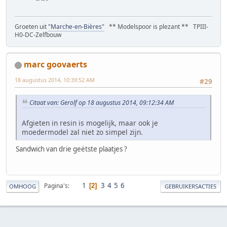
Groeten uit
"Marche-en-Bières"
** Modelspoor is plezant ** TPIII-
H0-DC-Zelfbouw
marc goovaerts
18 augustus 2014, 10:39:52 AM
#29
Citaat van: Gerolf op 18 augustus 2014, 09:12:34 AM
Afgieten in resin is mogelijk, maar ook je
moedermodel zal niet zo simpel zijn.
Sandwich van drie geëtste plaatjes ?
1
3
4
5
6
Pagina's
2
OMHOOG
GEBRUIKERSACTIES