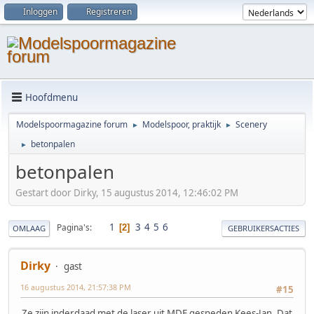
Inloggen
Registreren
Hoofdmenu
Modelspoormagazine forum
Modelspoor, praktijk
Scenery
►
►
betonpalen
►
betonpalen
Gestart door Dirky, 15 augustus 2014, 12:46:02 PM
1
3
4
5
6
Pagina's
2
OMLAAG
GEBRUIKERSACTIES
Dirky
gast
16 augustus 2014, 21:57:38 PM
#15
Ze zijn inderdaad met de laser uit MDF gesneden Kees-Jan. Dat